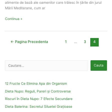
alimente de bază ale oamenilor care trăiesc în țările din jurul
Mării Mediterane, cum ar
Dieta
Continua »
Mediteraneana:
14
zile
Pas
← Pagina Precedenta
1
…
3
4
cu
Pas
C
Cauta
a
u
t
12 Fructe Ce Elimina Apa din Organism
ă
Dieta Nupo: Reguli, Pareri și Controverse
Riscuri în Dieta Nupo: 7 Efecte Secundare
Dieta Balerina: Secretul Siluetei Grațioase