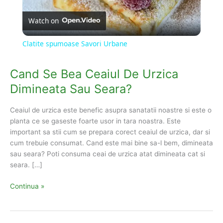
P
Watch on
l
Clatite spumoase Savori Urbane
a
Cand Se Bea Ceaiul De Urzica
Dimineata Sau Seara?
y
Ceaiul de urzica este benefic asupra sanatatii noastre si este o
V
planta ce se gaseste foarte usor in tara noastra. Este
important sa stii cum se prepara corect ceaiul de urzica, dar si
cum trebuie consumat. Cand este mai bine sa-l bem, dimineata
i
sau seara? Poti consuma ceai de urzica atat dimineata cat si
seara. […]
d
Cand
Continua »
Se
e
Bea
Ceaiul