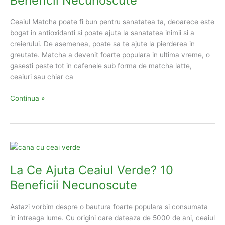
Beneficii Necunoscute
10
Beneficii
Ceaiul Matcha poate fi bun pentru sanatatea ta, deoarece este
Ascunse
bogat in antioxidanti si poate ajuta la sanatatea inimii si a
creierului. De asemenea, poate sa te ajute la pierderea in
greutate. Matcha a devenit foarte populara in ultima vreme, o
gasesti peste tot in cafenele sub forma de matcha latte,
ceaiuri sau chiar ca
La
Continua »
Ce
Ajuta
Ceaiul
Matcha?
6
Beneficii
La Ce Ajuta Ceaiul Verde? 10
Necunoscute
Beneficii Necunoscute
Astazi vorbim despre o bautura foarte populara si consumata
in intreaga lume. Cu origini care dateaza de 5000 de ani, ceaiul