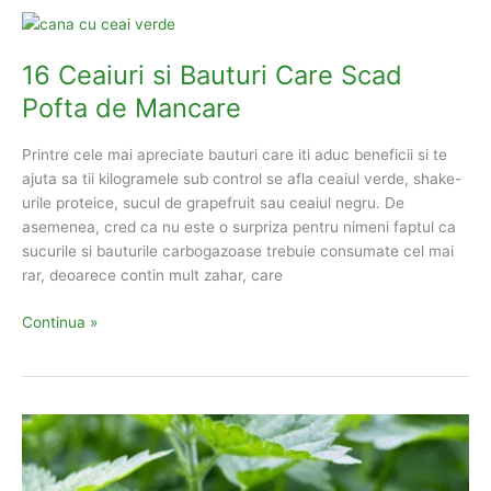
De
o
Urzica
Dimineata
16 Ceaiuri si Bauturi Care Scad
Sau
Pofta de Mancare
Seara?
Printre cele mai apreciate bauturi care iti aduc beneficii si te
ajuta sa tii kilogramele sub control se afla ceaiul verde, shake-
urile proteice, sucul de grapefruit sau ceaiul negru. De
asemenea, cred ca nu este o surpriza pentru nimeni faptul ca
sucurile si bauturile carbogazoase trebuie consumate cel mai
rar, deoarece contin mult zahar, care
16
Continua »
Ceaiuri
si
Bauturi
Care
Scad
Pofta
de