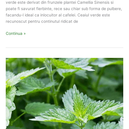
verde este derivat din frunzele plantei Camellia Sinensis si
poate fi savurat fierbinte, rece sau chiar sub forma de pulbere,
facandu-l ideal ca inlocuitor al cafelei. Ceaiul verde este
recunoscut pentru continutul ridicat de
La
Continua »
Ce
Ajuta
Ceaiul
Verde?
10
Beneficii
Necunoscute