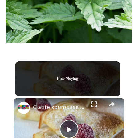
Now Playing
×
Clatite spumoase Savori Urbane