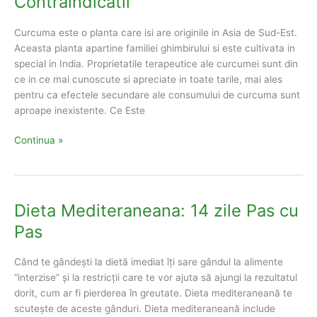
Contraindicatii
Curcuma este o planta care isi are originile in Asia de Sud-Est.
Aceasta planta apartine familiei ghimbirului si este cultivata in
special in India. Proprietatile terapeutice ale curcumei sunt din
ce in ce mai cunoscute si apreciate in toate tarile, mai ales
pentru ca efectele secundare ale consumului de curcuma sunt
aproape inexistente. Ce Este
Ceaiul
Continua »
de
Curcuma:
Beneficii
si
Dieta Mediteraneana: 14 zile Pas cu
Contraindicatii
Pas
Când te gândești la dietă imediat îți sare gândul la alimente
“interzise” și la restricții care te vor ajuta să ajungi la rezultatul
dorit, cum ar fi pierderea în greutate. Dieta mediteraneană te
scutește de aceste gânduri. Dieta mediteraneană include