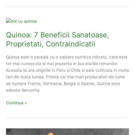
Ajuta
Ceaiul
de
Urzica?
8
Quinoa: 7 Beneficii Sanatoase,
Beneficii
Proprietati, Contraindicatii
Necunoscute
Quinoa este o cereala cu o valoare nutritiva ridicata, care este
tot mai cunoscuta si mai prezenta in bucatariile romanilor.
Aceasta isi are originile in Peru si Chile si este cultivata in multe
tari din toata lumea. Printre cei mai mari producatori din lume
se numara Franta, Germania, Belgia si Spania. Quinoa este
adesea denumita
Quinoa:
Continua »
7
Beneficii
Sanatoase,
Proprietati,